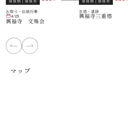
奈良県
｜
奈良市
奈良県
｜
奈良市
お祭り・伝統行事
古墳・遺跡
興福寺三重塔
4/25
興福寺 文殊会
マップ