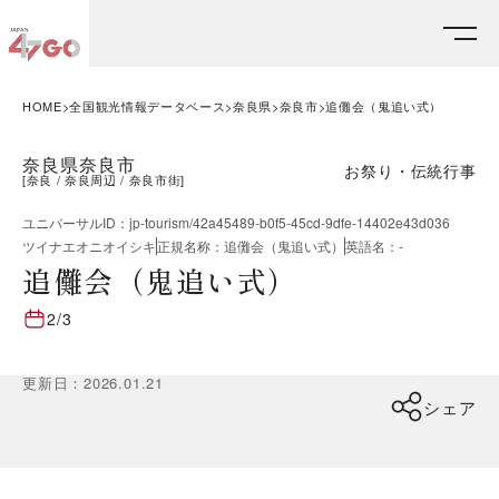
HOME
全国観光情報データベース
奈良県
奈良市
追儺会（鬼追い式）
奈良県奈良市
お祭り・伝統行事
[
奈良
奈良周辺
奈良市街
]
ユニバーサルID
：
jp-tourism/42a45489-b0f5-45cd-9dfe-14402e43d036
ツイナエオニオイシキ
正規名称
：
追儺会（鬼追い式）
英語名
：
-
追儺会（鬼追い式）
2/3
更新日
：
2026.01.21
シェア