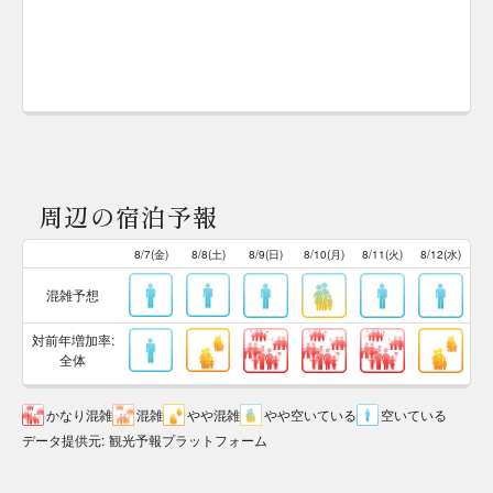
周辺の宿泊予報
8/7(金)
8/8(土)
8/9(日)
8/10(月)
8/11(火)
8/12(水)
混雑予想
対前年増加率:
全体
かなり混雑
混雑
やや混雑
やや空いている
空いている
データ提供元
:
観光予報プラットフォーム