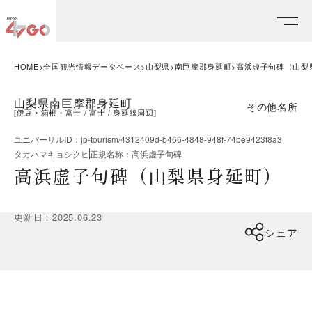
HOME
全国観光情報データベース
山梨県
南巨摩郡身延町
高浜虚子句碑（山梨
山梨県南巨摩郡身延町
その他名所
[
伊豆・箱根・富士
富士
身延線周辺
]
ユニバーサルID
：
jp-tourism/4312409d-b466-4848-948f-74be9423f8a3
タカハマキョシクヒ
正規名称
：
高浜虚子句碑
高浜虚子句碑（山梨県身延町）
更新日
：
2025.06.23
シェア