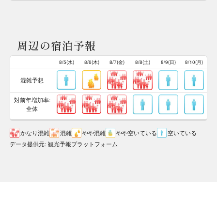
周辺の宿泊予報
8/5(水)
8/6(木)
8/7(金)
8/8(土)
8/9(日)
8/10(月)
混雑予想
対前年増加率:
全体
かなり混雑
混雑
やや混雑
やや空いている
空いている
データ提供元
:
観光予報プラットフォーム