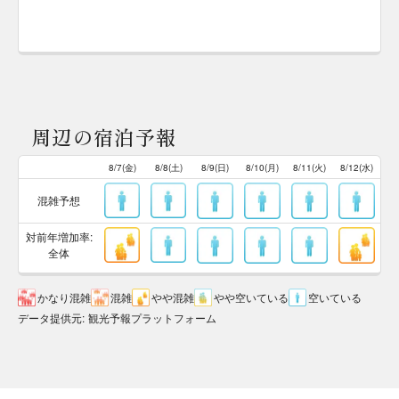
周辺の宿泊予報
8/7(金)
8/8(土)
8/9(日)
8/10(月)
8/11(火)
8/12(水)
混雑予想
対前年増加率:
全体
かなり混雑
混雑
やや混雑
やや空いている
空いている
データ提供元
:
観光予報プラットフォーム