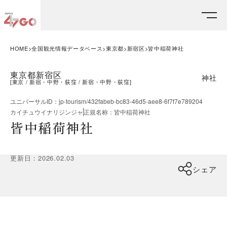
HOME
全国観光情報データベース
東京都
新宿区
皆中稲荷神社
東京都新宿区
神社
[
東京
新宿・中野・荻窪
新宿・中野・荻窪
]
ユニバーサルID
：
jp-tourism/432fabeb-bc83-46d5-aee8-6f7f7e789204
カイチュウイナリジンジャ
正規名称
：
皆中稲荷神社
皆中稲荷神社
更新日
：
2026.02.03
シェア