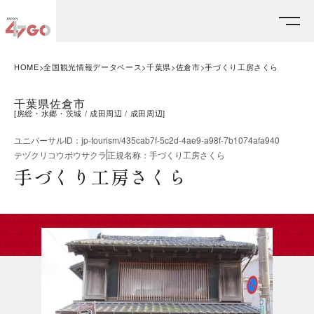
HOME
全国観光情報データベース
千葉県
佐倉市
手づくり工房さくら
千葉県佐倉市
[
房総・水郷・茨城
成田周辺
成田周辺
]
ユニバーサルID
：
jp-tourism/435cab7f-5c2d-4ae9-a98f-7b1074afa940
テヅクリコウボウサクラ
正規名称
：
手づくり工房さくら
手づくり工房さくら