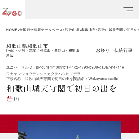
HOME
全国観光情報データベース
和歌山県
和歌山市
和歌山城天守閣で初日の
和歌山県和歌山市
お祭り・伝統行事
[
南紀・伊勢・志摩
和歌山・高野山
和歌山
周辺
]
ユニバーサルID
：
jp-tourism/43b9fbf1-41c2-4793-b988-da8a7ef4711e
ワカヤマジョウテンシュカクデハツヒノデヲ
正規名称
：
和歌山城天守閣で初日の出を
英語名
：
Wakayama castle
和歌山城天守閣で初日の出を
1/1