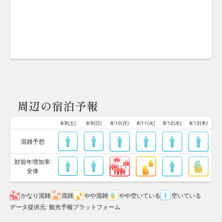
周辺の宿泊予報
8/8(土)
8/9(日)
8/10(月)
8/11(火)
8/12(水)
8/13(木)
混雑予想
対前年増加率:
全体
かなり混雑
混雑
やや混雑
やや空いている
空いている
データ提供元
:
観光予報プラットフォーム