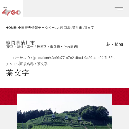
HOME
全国観光情報データベース
静岡県
菊川市
茶文字
静岡県菊川市
花・植物
[
伊豆・箱根・富士
駿河路
御前崎とその周辺
]
ユニバーサルID
：
jp-tourism/43e9fb77-a7e2-4ba4-9a29-4db9fa7d63ba
チャモジ
正規名称
：
茶文字
茶文字