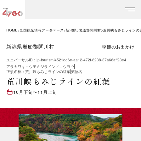
HOME
全国観光情報データベース
新潟県
岩船郡関川村
荒川峡もみじラインの
新潟県岩船郡関川村
季節のお出かけ
ユニバーサルID
：
jp-tourism/4521dd6e-aa12-472f-8238-37a66aff28e4
アラカワキョウモミジラインノコウヨウ
正規名称
：
荒川峡もみじラインの紅葉
英語名
：
-
荒川峡もみじラインの紅葉
10月下旬
〜
11月上旬