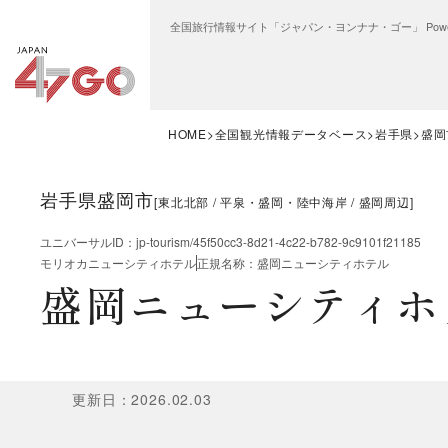
全国旅行情報サイト「ジャパン・ヨンナナ・ゴー」 Power
HOME
全国観光情報データベース
岩手県
盛岡
岩手県盛岡市
[
東北北部
平泉・盛岡・陸中海岸
盛岡周辺
]
ユニバーサルID
：
jp-tourism/45f50cc3-8d21-4c22-b782-9c9101f21185
モリオカニューシティホテル
正規名称
：
盛岡ニューシティホテル
盛岡ニューシティホ
更新日
：
2026.02.03