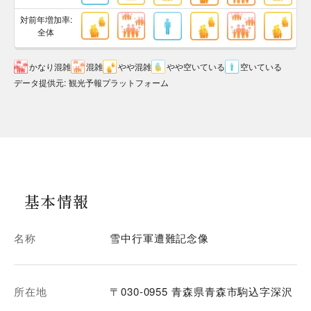
対前年増加率:
全体
かなり混雑
混雑
やや混雑
やや空いている
空いている
データ提供元
:
観光予報プラットフォーム
基本情報
名称
雪中行軍遭難記念像
所在地
〒030-0955 青森県青森市駒込字深沢