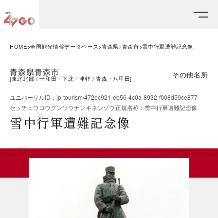
HOME
全国観光情報データベース
青森県
青森市
雪中行軍遭難記念像
青森県青森市
その他名所
[
東北北部
十和田・下北・津軽
青森・八甲田
]
ユニバーサルID
：
jp-tourism/472ec921-eb56-4c0a-8932-f008d59ce877
セッチュウコウグンソウナンキネンゾウ
正規名称
：
雪中行軍遭難記念像
雪中行軍遭難記念像