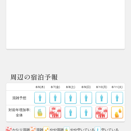
周辺の宿泊予報
8/6(木)
8/7(金)
8/8(土)
8/9(日)
8/10(月)
8/11(火)
混雑予想
対前年増加率:
全体
かなり混雑
混雑
やや混雑
やや空いている
空いている