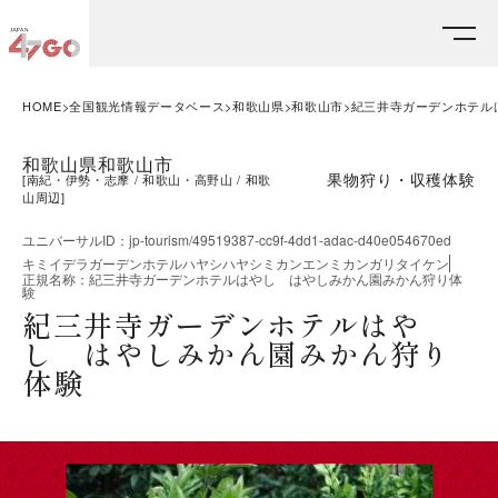
HOME
全国観光情報データベース
和歌山県
和歌山市
紀三井寺ガーデンホテル
和歌山県和歌山市
果物狩り・収穫体験
[
南紀・伊勢・志摩
和歌山・高野山
和歌
山周辺
]
ユニバーサルID
：
jp-tourism/49519387-cc9f-4dd1-adac-d40e054670ed
キミイデラガーデンホテルハヤシハヤシミカンエンミカンガリタイケン
正規名称
：
紀三井寺ガーデンホテルはやし はやしみかん園みかん狩り体
験
紀三井寺ガーデンホテルはや
し はやしみかん園みかん狩り
体験