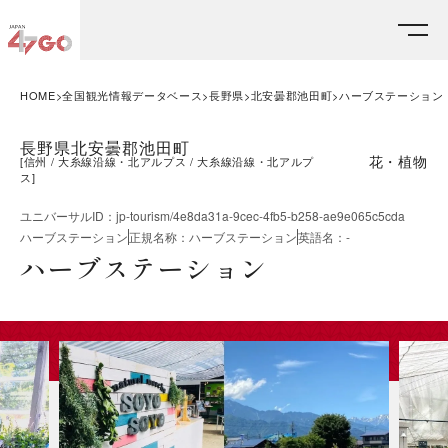
HOME
全国観光情報データベース
長野県
北安曇郡池田町
ハーブステーション
長野県北安曇郡池田町
花・植物
[
信州
大糸線沿線・北アルプス
大糸線沿線・北アルプ
ス
]
ユニバーサルID
：
jp-tourism/4e8da31a-9cec-4fb5-b258-ae9e065c5cda
ハーブステーション
正規名称
：
ハーブステーション
英語名
：
-
ハーブステーション