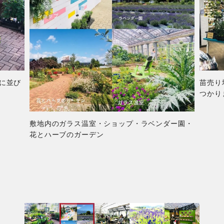
頭に並び
苗売り
つかり
敷地内のガラス温室・ショップ・ラベンダー園・
花とハーブのガーデン