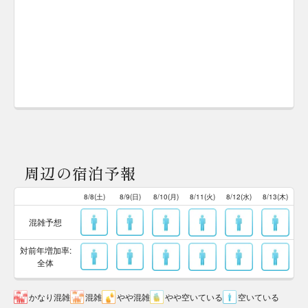
周辺の宿泊予報
8/8(土)
8/9(日)
8/10(月)
8/11(火)
8/12(水)
8/13(木)
混雑予想
対前年増加率:
全体
かなり混雑
混雑
やや混雑
やや空いている
空いている