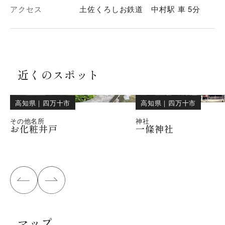
アクセス
土佐くろしお鉄道 中村駅 車 5分
近くのスポット
高知県
｜
四万十市
高知県
｜
四万十市
その他名所
神社
お化粧井戸
一條神社
マップ