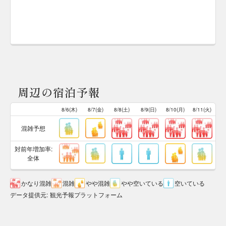
周辺の宿泊予報
8/6(木)
8/7(金)
8/8(土)
8/9(日)
8/10(月)
8/11(火)
混雑予想
対前年増加率:
全体
かなり混雑
混雑
やや混雑
やや空いている
空いている
データ提供元
:
観光予報プラットフォーム