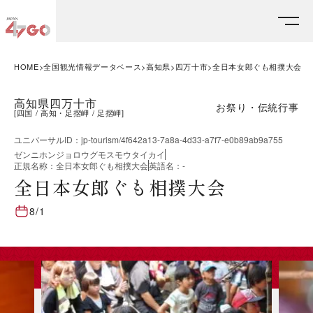
HOME
全国観光情報データベース
高知県
四万十市
全日本女郎ぐも相撲大会
高知県四万十市
お祭り・伝統行事
[
四国
高知・足摺岬
足摺岬
]
ユニバーサルID
：
jp-tourism/4f642a13-7a8a-4d33-a7f7-e0b89ab9a755
ゼンニホンジョロウグモスモウタイカイ
正規名称
：
全日本女郎ぐも相撲大会
英語名
：
-
全日本女郎ぐも相撲大会
8/1