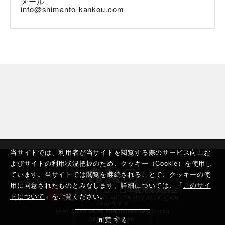
メール
info@shimanto-kankou.com
当サイトでは、利用者が当サイトを閲覧する際のサービス向上お
よびサイトの利用状況把握のため、クッキー（Cookie）を使用し
ています。当サイトでは閲覧を継続されることで、クッキーの使
用に同意されたものとみなします。詳細については、「
このサイ
トについて
」をご覧ください。
Copyright ©︎
2020 Japan Travel And Tourism Association
同意する
All rights reserved