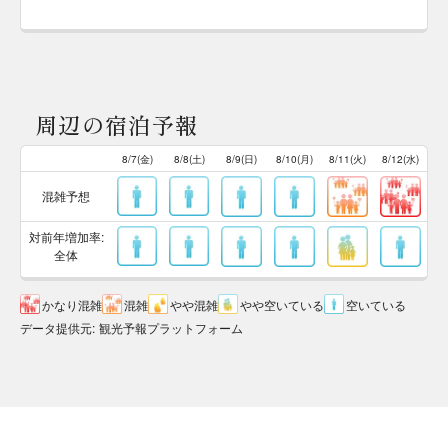
周辺の宿泊予報
8/7(金)
8/8(土)
8/9(日)
8/10(月)
8/11(火)
8/12(水)
混雑予想
対前年増加率:
全体
かなり混雑
混雑
やや混雑
やや空いている
空いている
データ提供元
:
観光予報プラットフォーム