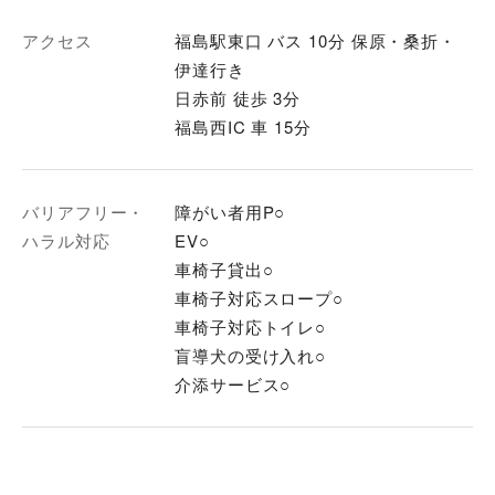
アクセス
福島駅東口 バス 10分 保原・桑折・
伊達行き
日赤前 徒歩 3分
福島西IC 車 15分
バリアフリー・
障がい者用P○
ハラル対応
EV○
車椅子貸出○
車椅子対応スロープ○
車椅子対応トイレ○
盲導犬の受け入れ○
介添サービス○