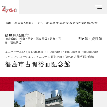
HOME
全国観光情報データベース
福島県
福島市
福島市古関裕而記念館
福島県福島市
博物館・資料館
[
東北南部
磐梯・吾妻・福島周辺
磐梯・吾
妻・福島周辺
]
ユニバーサルID
：
jp-tourism/51411b9c-9d51-41d6-ab06-b14eeabd99d6
フクシマシコセキユウジキネンカン
正規名称
：
福島市古関裕而記念館
福島市古関裕而記念館