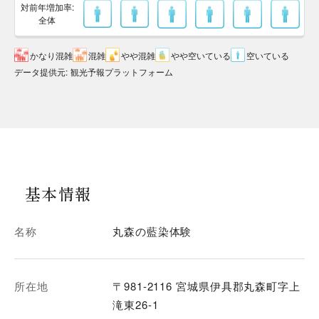
対前年増加率:
全体
かなり混雑
混雑
やや混雑
やや空いている
空いている
データ提供元
:
観光予報プラットフォーム
基本情報
名称
丸森の藍染体験
所在地
〒981-2116 宮城県伊具郡丸森町字上
滝東26-1