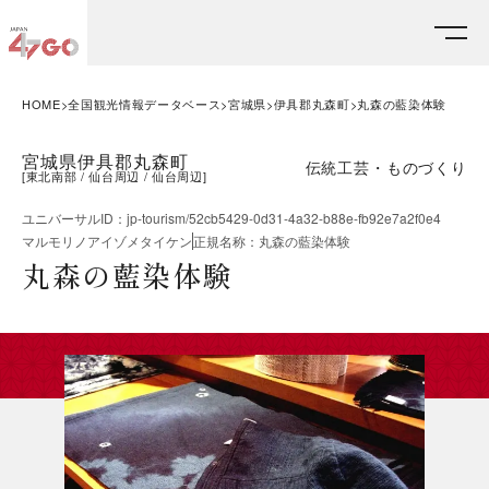
HOME
全国観光情報データベース
宮城県
伊具郡丸森町
丸森の藍染体験
宮城県伊具郡丸森町
伝統工芸・ものづくり
[
東北南部
仙台周辺
仙台周辺
]
ユニバーサルID
：
jp-tourism/52cb5429-0d31-4a32-b88e-fb92e7a2f0e4
マルモリノアイゾメタイケン
正規名称
：
丸森の藍染体験
丸森の藍染体験