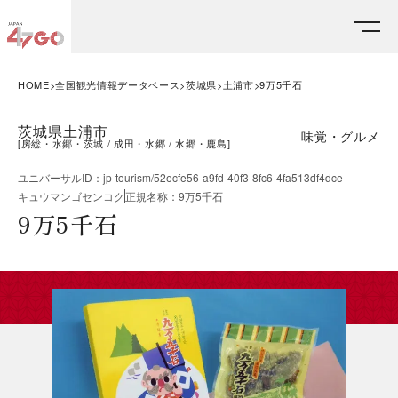
HOME
全国観光情報データベース
茨城県
土浦市
9万5千石
茨城県土浦市
味覚・グルメ
[
房総・水郷・茨城
成田・水郷
水郷・鹿島
]
ユニバーサルID
：
jp-tourism/52ecfe56-a9fd-40f3-8fc6-4fa513df4dce
キュウマンゴセンコク
正規名称
：
9万5千石
9万5千石