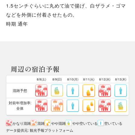
1.5センチぐらいに丸めて油で揚げ、白ザラメ・ゴマ
などを外側に付着させたもの。
時期 通年
周辺の宿泊予報
8/8(土)
8/9(日)
8/10(月)
8/11(火)
8/12(水)
8/13(木)
混雑予想
対前年増加率:
全体
かなり混雑
混雑
やや混雑
やや空いている
空いている
データ提供元
:
観光予報プラットフォーム