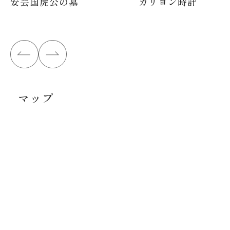
安芸国虎公の墓
カリヨン時計
マップ