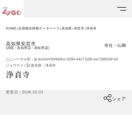
HOME
全国観光情報データベース
高知県
安芸市
浄貞寺
高知県安芸市
寺社・仏閣
[
四国
高知周辺
高知周辺
]
ユニバーサルID
：
jp-tourism/549af4cc-0290-44c7-b2fb-ea12865c81e0
ジョウテイジ
正規名称
：
浄貞寺
浄貞寺
更新日
：
2026.02.03
シェア