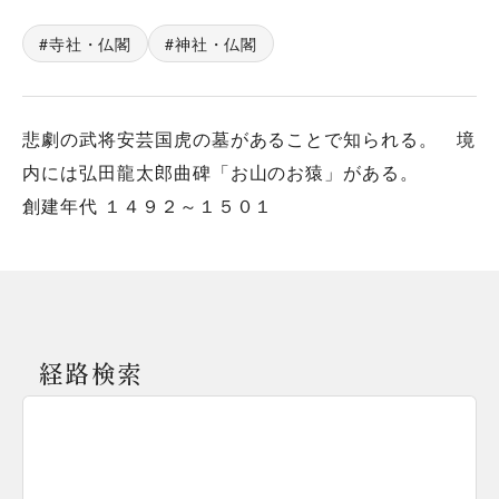
寺社・仏閣
神社・仏閣
悲劇の武将安芸国虎の墓があることで知られる。 境
内には弘田龍太郎曲碑「お山のお猿」がある。
創建年代 １４９２～１５０１
経路検索