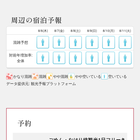
周辺の宿泊予報
8/6(木)
8/7(金)
8/8(土)
8/9(日)
8/10(月)
8/11(火)
混雑予想
対前年増加率:
全体
かなり混雑
混雑
やや混雑
やや空いている
空いている
データ提供元
:
観光予報プラットフォーム
予約
ごめん・なはり線観光1日フリーき