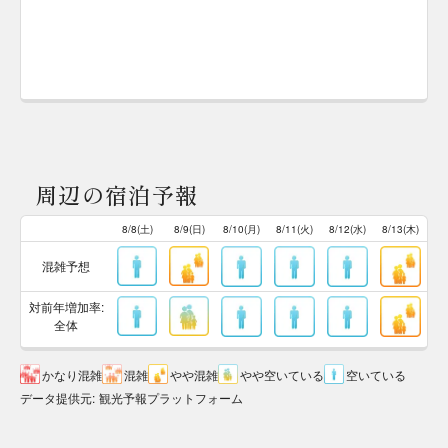
周辺の宿泊予報
8/8(土)
8/9(日)
8/10(月)
8/11(火)
8/12(水)
8/13(木)
混雑予想
対前年増加率:
全体
かなり混雑
混雑
やや混雑
やや空いている
空いている
データ提供元
:
観光予報プラットフォーム