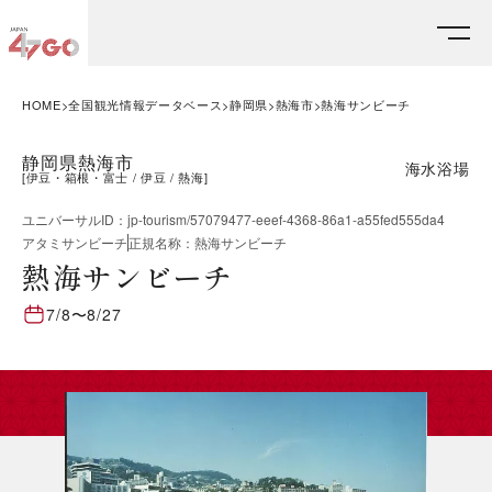
HOME
全国観光情報データベース
静岡県
熱海市
熱海サンビーチ
静岡県熱海市
海水浴場
[
伊豆・箱根・富士
伊豆
熱海
]
ユニバーサルID
：
jp-tourism/57079477-eeef-4368-86a1-a55fed555da4
アタミサンビーチ
正規名称
：
熱海サンビーチ
熱海サンビーチ
7/8
〜
8/27