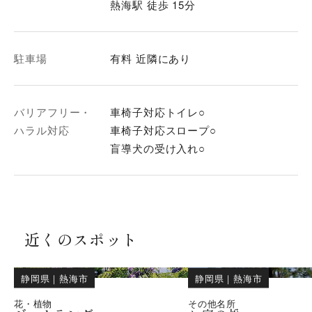
熱海駅 徒歩 15分
駐車場
有料 近隣にあり
バリアフリー・
車椅子対応トイレ○
ハラル対応
車椅子対応スロープ○
盲導犬の受け入れ○
近くのスポット
静岡県
｜
熱海市
静岡県
｜
熱海市
花・植物
その他名所