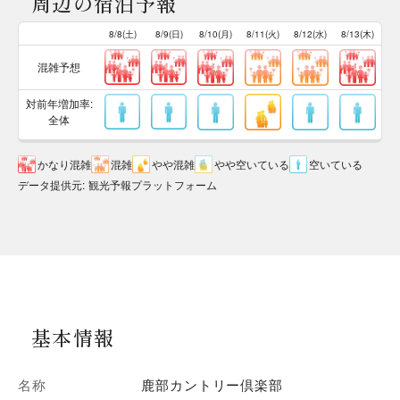
周辺の宿泊予報
8/8(土)
8/9(日)
8/10(月)
8/11(火)
8/12(水)
8/13(木)
混雑予想
対前年増加率:
全体
かなり混雑
混雑
やや混雑
やや空いている
空いている
データ提供元
:
観光予報プラットフォーム
基本情報
名称
鹿部カントリー倶楽部