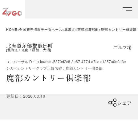
HOME
全国観光情報データベース
北海道
茅部郡鹿部町
鹿部カントリー倶楽部
北海道茅部郡鹿部町
ゴルフ場
[
北海道
道南
函館・大沼
]
ユニバーサルID
：
jp-tourism/5870d2c8-3e67-477d-a7cc-c1357a0e0d3c
シカベカントリークラブ
正規名称
：
鹿部カントリー倶楽部
鹿部カントリー倶楽部
更新日
：
2026.03.10
シェア