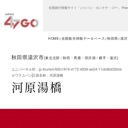
全国旅行情報サイト「ジャパン・ヨンナナ・ゴー」 Power
HOME
全国観光情報データベース
秋田県
湯沢
秋田県湯沢市
[
東北北部
秋田・男鹿・田沢湖
横手・湯沢
]
ユニバーサルID
：
jp-tourism/5f2c1919-d172-4939-ae24-11cbd6d32bcb
カワラユバシ
正規名称
：
河原湯橋
河原湯橋