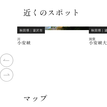
近くのスポット
秋田県
｜
湯沢市
秋田県
｜
川
洞窟
小安峡
小安峡
マップ