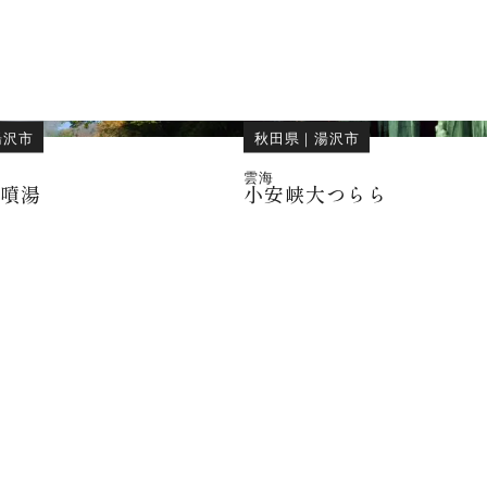
湯沢市
秋田県
｜
湯沢市
雲海
大噴湯
小安峡大つらら