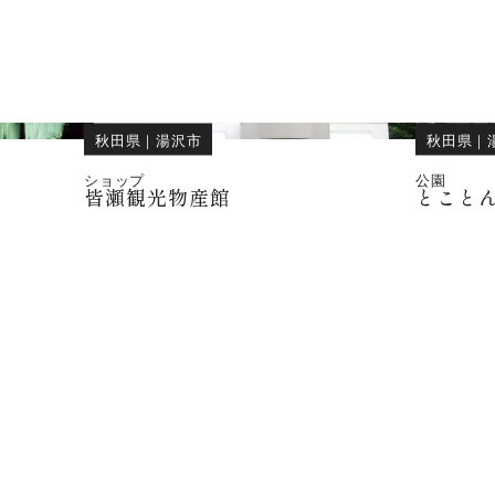
秋田県
｜
湯沢市
秋田県
｜
ショップ
公園
皆瀬観光物産館
とこと