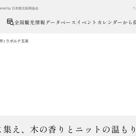
ed by 日本観光振興協会
全国観光情報データベース
イベントカレンダーから
市
ラポルテ五泉
に集え、木の香りとニットの温も