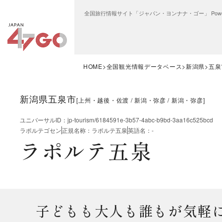
全国旅行情報サイト「ジャパン・ヨンナナ・ゴー」 Power
HOME
全国観光情報データベース
新潟県
五泉
新潟県五泉市
[
上州・越後・佐渡
新潟・弥彦
新潟・弥彦
]
ユニバーサルID
：
jp-tourism/6184591e-3b57-4abc-b9bd-3aa16c525bcd
ラポルテゴセン
正規名称
：
ラポルテ五泉
英語名
：
-
ラポルテ五泉
子どもも大人も誰もが気軽