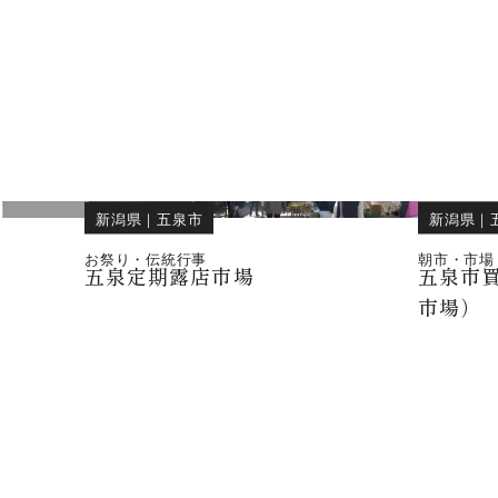
新潟県
｜
五泉市
新潟県
｜
お祭り・伝統行事
朝市・市場
五泉定期露店市場
五泉市
市場）