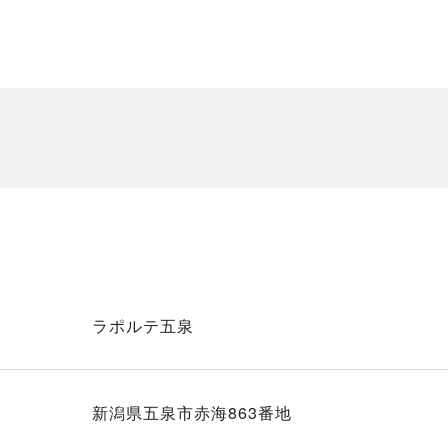
ラポルテ五泉
新潟県五泉市赤海863番地