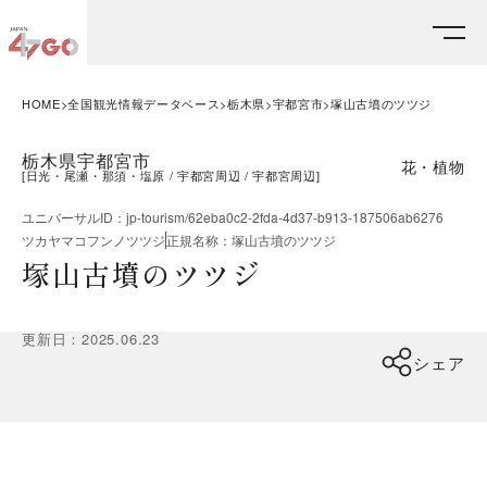
HOME
全国観光情報データベース
栃木県
宇都宮市
塚山古墳のツツジ
栃木県宇都宮市
花・植物
[
日光・尾瀬・那須・塩原
宇都宮周辺
宇都宮周辺
]
ユニバーサルID
：
jp-tourism/62eba0c2-2fda-4d37-b913-187506ab6276
ツカヤマコフンノツツジ
正規名称
：
塚山古墳のツツジ
塚山古墳のツツジ
更新日
：
2025.06.23
シェア