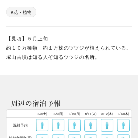
花・植物
【見頃】５月上旬
約１０万種類，約１万株のツツジが植えられている。
塚山古墳は知る人ぞ知るツツジの名所。
周辺の宿泊予報
8/8(土)
8/9(日)
8/10(月)
8/11(火)
8/12(水)
8/13(木)
混雑予想
対前年増加率: