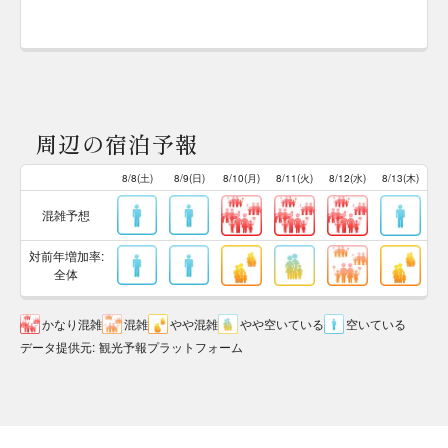
周辺の宿泊予報
8/8(土)
8/9(日)
8/10(月)
8/11(火)
8/12(水)
8/13(木)
混雑予想
対前年増加率:
全体
かなり混雑
混雑
やや混雑
やや空いている
空いている
データ提供元
:
観光予報プラットフォーム