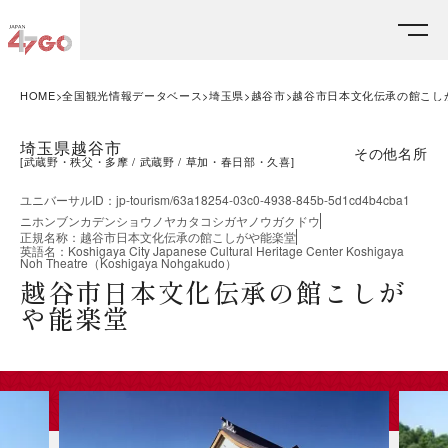
HOME
全国観光情報データベース
埼玉県
越谷市
越谷市日本文化伝承の館こし
埼玉県越谷市
その他名所
[
武蔵野・秩父・多摩
武蔵野
草加・春日部・久喜
]
ユニバーサルID
：
jp-tourism/63a18254-03c0-4938-845b-5d1cd4b4cba1
ニホンブンカデンショウノヤカタコシガヤノウガクドウ
正規名称
：
越谷市日本文化伝承の館こしがや能楽堂
英語名
：
Koshigaya City Japanese Cultural Heritage Center Koshigaya
Noh Theatre（Koshigaya Nohgakudo）
越谷市日本文化伝承の館こしが
や能楽堂