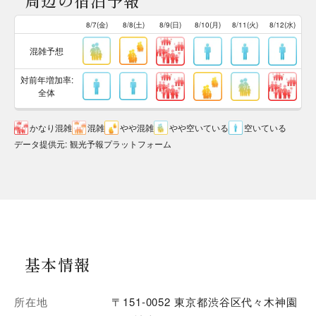
周辺の宿泊予報
8/7(金)
8/8(土)
8/9(日)
8/10(月)
8/11(火)
8/12(水)
混雑予想
対前年増加率:
全体
かなり混雑
混雑
やや混雑
やや空いている
空いている
データ提供元
:
観光予報プラットフォーム
基本情報
所在地
〒151-0052 東京都渋谷区代々木神園