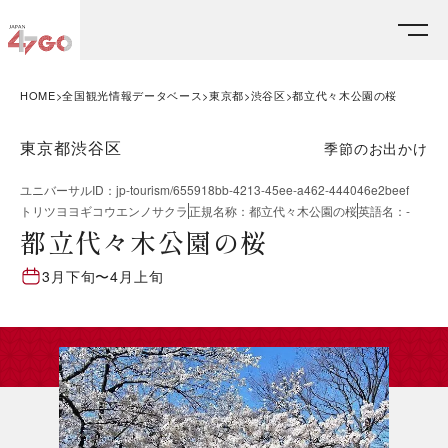
HOME
全国観光情報データベース
東京都
渋谷区
都立代々木公園の桜
東京都渋谷区
季節のお出かけ
ユニバーサルID
：
jp-tourism/655918bb-4213-45ee-a462-444046e2beef
トリツヨヨギコウエンノサクラ
正規名称
：
都立代々木公園の桜
英語名
：
-
都立代々木公園の桜
3月下旬
〜
4月上旬