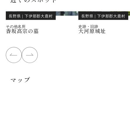
長野県
｜
下伊那郡大鹿村
長野県
｜
下伊那郡大鹿村
その他名所
史跡・旧跡
香坂高宗の墓
大河原城址
マップ