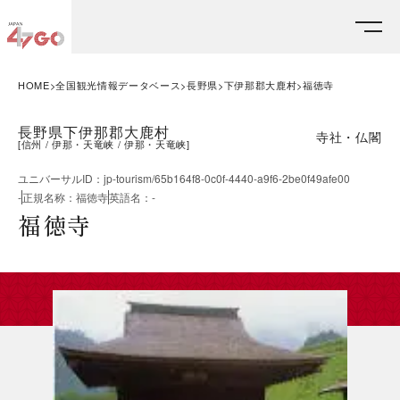
HOME
全国観光情報データベース
長野県
下伊那郡大鹿村
福徳寺
長野県下伊那郡大鹿村
寺社・仏閣
[
信州
伊那・天竜峡
伊那・天竜峡
]
ユニバーサルID
：
jp-tourism/65b164f8-0c0f-4440-a9f6-2be0f49afe00
-
正規名称
：
福徳寺
英語名
：
-
福徳寺