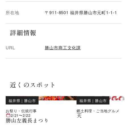
所在地
〒911-8501 福井県勝山市元町1-1-1
詳細情報
URL
勝山市商工文化課
近くのスポット
福井県
｜
勝山市
福井県
｜
勝山市
お祭り・伝統行事
郷土料理・ご当地グルメ
天
2/21
〜
2/22
勝山左義長まつり