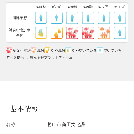
8/6(木)
8/7(金)
8/8(土)
8/9(日)
8/10(月)
8/11(火)
混雑予想
対前年増加率:
全体
かなり混雑
混雑
やや混雑
やや空いている
空いている
データ提供元
:
観光予報プラットフォーム
基本情報
名称
勝山市商工文化課