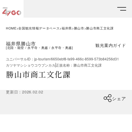
HOME
全国観光情報データベース
福井県
勝山市
勝山市商工文化課
福井県勝山市
観光案内ガイド
[
北陸・能登
永平寺・奥越
永平寺・奥越
]
ユニバーサルID
：
jp-tourism/6650ebf8-fa99-466c-8599-573b84256d31
カツヤマシショウコウブンカカ
正規名称
：
勝山市商工文化課
勝山市商工文化課
更新日
：
2026.02.02
シェア