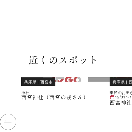
近くのスポット
兵庫県
｜
西宮市
兵庫県
｜
神社
季節のお出
西宮神社（西宮の戎さん）
12/31
〜
1
西宮神