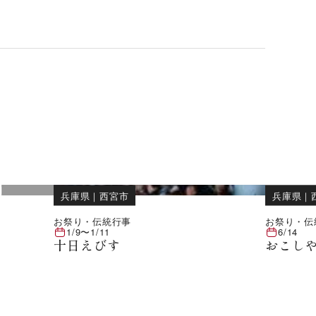
兵庫県
｜
西宮市
兵庫県
｜
お祭り・伝統行事
お祭り・伝
会
1/9
〜
1/11
6/14
十日えびす
おこし