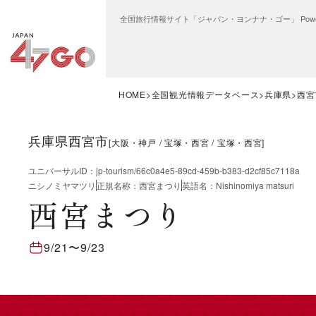
全国旅行情報サイト「ジャパン・ヨンナナ・ゴー」 Power
HOME
全国観光情報データベース
兵庫県
西宮
兵庫県西宮市
[
大阪・神戸
宝塚・西宮
宝塚・西宮
]
ユニバーサルID
：
jp-tourism/66c0a4e5-89cd-459b-b383-d2cf85c7118a
ニシノミヤマツリ
正規名称
：
西宮まつり
英語名
：
Nishinomiya matsuri
西宮まつり
9/21
〜
9/23