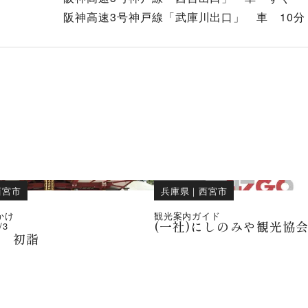
阪神高速3号神戸線「武庫川出口」 車 10分
西宮市
兵庫県
｜
西宮市
かけ
観光案内ガイド
(一社)にしのみや観光協
/3
社 初詣