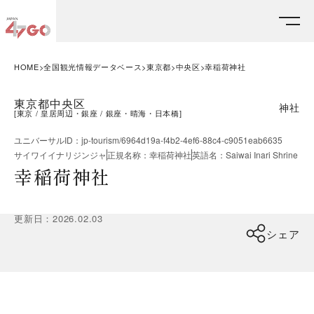
HOME
全国観光情報データベース
東京都
中央区
幸稲荷神社
東京都中央区
神社
[
東京
皇居周辺・銀座
銀座・晴海・日本橋
]
ユニバーサルID
：
jp-tourism/6964d19a-f4b2-4ef6-88c4-c9051eab6635
サイワイイナリジンジャ
正規名称
：
幸稲荷神社
英語名
：
Saiwai Inari Shrine
幸稲荷神社
更新日
：
2026.02.03
シェア