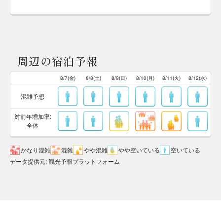
周辺の宿泊予報
8/7(金)
8/8(土)
8/9(日)
8/10(月)
8/11(火)
8/12(水)
混雑予想
対前年増加率:
全体
かなり混雑
混雑
やや混雑
やや空いている
空いている
データ提供元
:
観光予報プラットフォーム