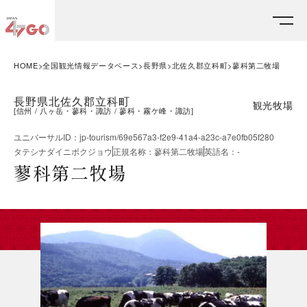
HOME
全国観光情報データベース
長野県
北佐久郡立科町
蓼科第二牧場
長野県北佐久郡立科町
観光牧場
[
信州
八ヶ岳・蓼科・諏訪
蓼科・霧ケ峰・諏訪
]
ユニバーサルID
：
jp-tourism/69e567a3-f2e9-41a4-a23c-a7e0fb05f280
タテシナダイニボクジョウ
正規名称
：
蓼科第二牧場
英語名
：
-
蓼科第二牧場