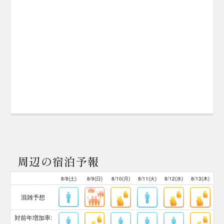
周辺の宿泊予報
8/8(土)
8/9(日)
8/10(月)
8/11(火)
8/12(水)
8/13(木)
混雑予想
対前年増加率: