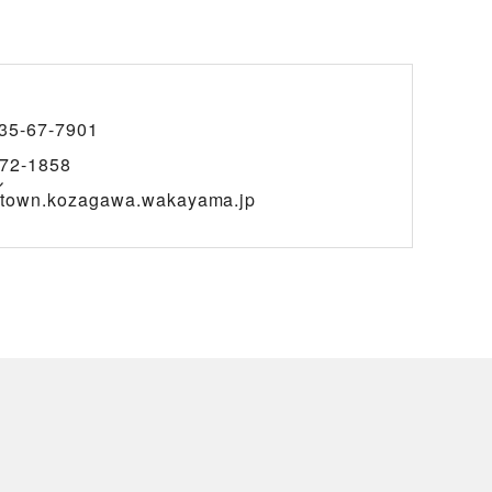
35-67-7901
72-1858
ル
@town.kozagawa.wakayama.jp