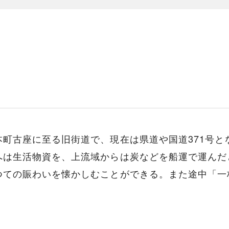
町古座に至る旧街道で、現在は県道や国道371号と
へは生活物資を、上流域からは炭などを船運で運んだ
つての賑わいを懐かしむことができる。また途中「一