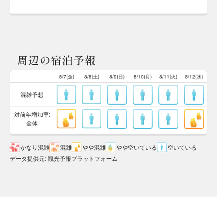
周辺の宿泊予報
8/7(金)
8/8(土)
8/9(日)
8/10(月)
8/11(火)
8/12(水)
混雑予想
対前年増加率:
全体
かなり混雑
混雑
やや混雑
やや空いている
空いている
データ提供元
:
観光予報プラットフォーム