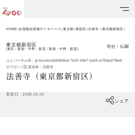
HOME
全国観光情報データベース
東京都
新宿区
法善寺（東京都新宿区）
東京都新宿区
寺社・仏閣
[
東京
新宿・中野・荻窪
新宿・中野・荻窪
]
ユニバーサルID
：
jp-tourism/6db966bd-7b25-49b7-bd45-a7f0abd7f8e9
ホウゼンジ
正規名称
：
法善寺
法善寺（東京都新宿区）
更新日
：
2026.02.03
シェア