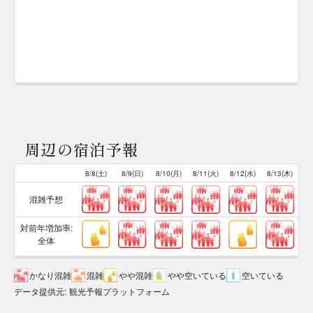
周辺の宿泊予報
8/8(土)
8/9(日)
8/10(月)
8/11(火)
8/12(水)
8/13(木)
混雑予想
対前年増加率:
全体
かなり混雑
混雑
やや混雑
やや空いている
空いている
データ提供元
:
観光予報プラットフォーム