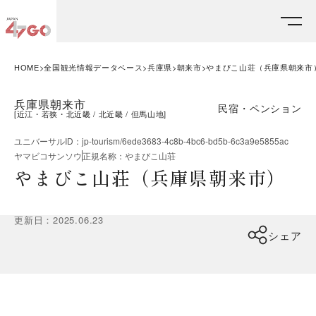
HOME
全国観光情報データベース
兵庫県
朝来市
やまびこ山荘（兵庫県朝来市
兵庫県朝来市
民宿・ペンション
[
近江・若狭・北近畿
北近畿
但馬山地
]
ユニバーサルID
：
jp-tourism/6ede3683-4c8b-4bc6-bd5b-6c3a9e5855ac
ヤマビコサンソウ
正規名称
：
やまびこ山荘
やまびこ山荘（兵庫県朝来市）
更新日
：
2025.06.23
シェア