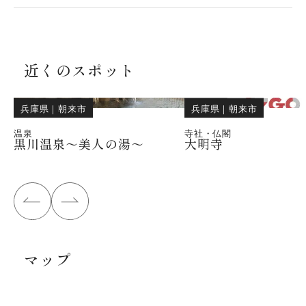
近くのスポット
兵庫県
｜
朝来市
兵庫県
｜
朝来市
温泉
寺社・仏閣
黒川温泉～美人の湯～
大明寺
マップ