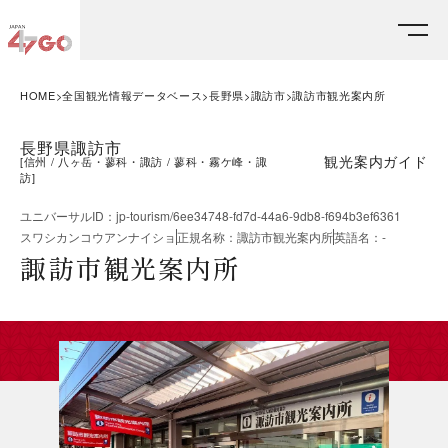
HOME
全国観光情報データベース
長野県
諏訪市
諏訪市観光案内所
長野県諏訪市
観光案内ガイド
[
信州
八ヶ岳・蓼科・諏訪
蓼科・霧ケ峰・諏
訪
]
ユニバーサルID
：
jp-tourism/6ee34748-fd7d-44a6-9db8-f694b3ef6361
スワシカンコウアンナイショ
正規名称
：
諏訪市観光案内所
英語名
：
-
諏訪市観光案内所