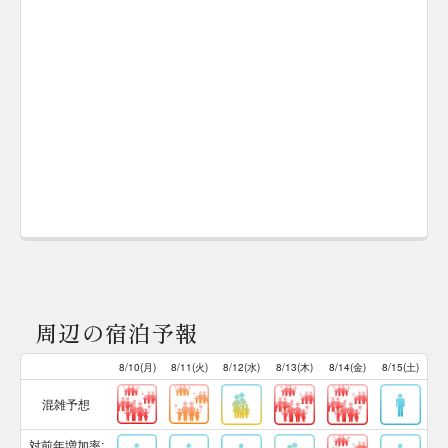
周辺の宿泊予報
8/10(月)
8/11(火)
8/12(水)
8/13(木)
8/14(金)
8/15(土)
混雑予想
対前年増加率: