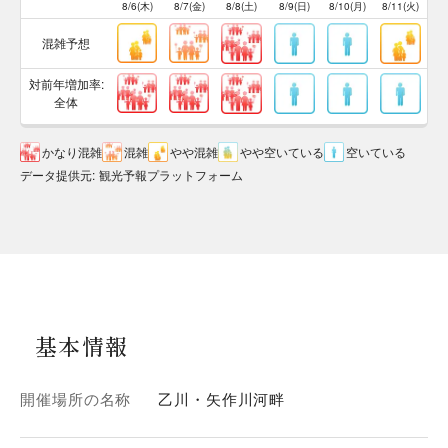
8/6(木)
8/7(金)
8/8(土)
8/9(日)
8/10(月)
8/11(火)
混雑予想
対前年増加率:
全体
かなり混雑
混雑
やや混雑
やや空いている
空いている
データ提供元
:
観光予報プラットフォーム
基本情報
開催場所の名称
乙川・矢作川河畔