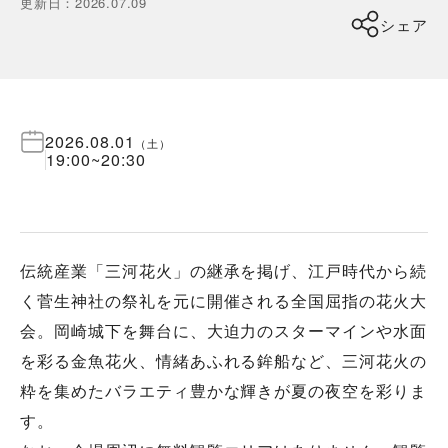
更新日
：
2026.07.09
シェア
2026.08.01
（
土
）
19:00
~
20:30
伝統産業「三河花火」の継承を掲げ、江戸時代から続
く菅生神社の祭礼を元に開催される全国屈指の花火大
会。岡崎城下を舞台に、大迫力のスターマインや水面
を彩る金魚花火、情緒あふれる鉾船など、三河花火の
粋を集めたバラエティ豊かな輝きが夏の夜空を彩りま
す。