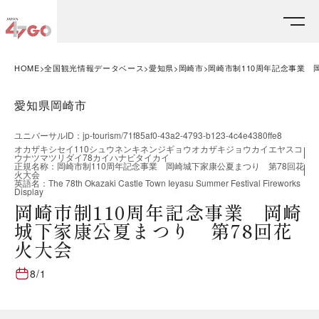
HOME
全国観光情報データベース
愛知県
岡崎市
岡崎市制110周年記念事業 
愛知県岡崎市
ユニバーサルID
：
jp-tourism/71f85af0-43a2-4793-b123-4c4e4380ffe8
オカザキシセイ110シュウネンキネンジギョウオカザキジョウカイエヤスコ
ウナツマツリダイ78カイハナビタイカイ
正規名称
：
岡崎市制110周年記念事業 岡崎城下家康公夏まつり 第78回花
火大会
英語名
：
The 78th Okazaki Castle Town Ieyasu Summer Festival Fireworks
Display
岡崎市制110周年記念事業 岡崎
城下家康公夏まつり 第78回花
火大会
8/1