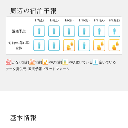
周辺の宿泊予報
8/7(金)
8/8(土)
8/9(日)
8/10(月)
8/11(火)
8/12(水)
混雑予想
対前年増加率:
全体
かなり混雑
混雑
やや混雑
やや空いている
空いている
データ提供元
:
観光予報プラットフォーム
基本情報