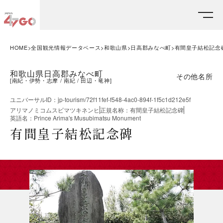
HOME
全国観光情報データベース
和歌山県
日高郡みなべ町
有間皇子結松記念
和歌山県日高郡みなべ町
その他名所
[
南紀・伊勢・志摩
南紀
田辺・竜神
]
ユニバーサルID
：
jp-tourism/72f11fef-f548-4ac0-894f-1f5c1d212e5f
アリマノミコムスビマツキネンヒ
正規名称
：
有間皇子結松記念碑
英語名
：
Prince Arima's Musubimatsu Monument
有間皇子結松記念碑