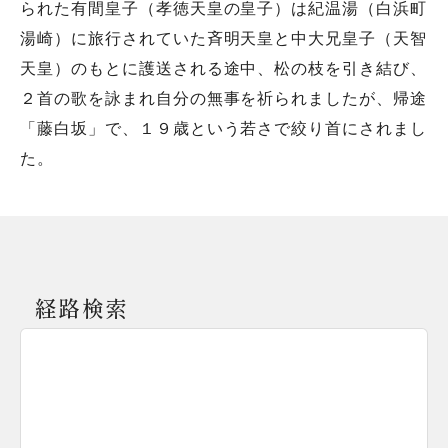
られた有間皇子（孝徳天皇の皇子）は紀温湯（白浜町
湯崎）に旅行されていた斉明天皇と中大兄皇子（天智
天皇）のもとに護送される途中、松の枝を引き結び、
２首の歌を詠まれ自分の無事を祈られましたが、帰途
「藤白坂」で、１９歳という若さで絞り首にされまし
た。
経路検索