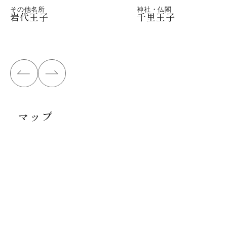
その他名所
神社・仏閣
岩代王子
千里王子
マップ