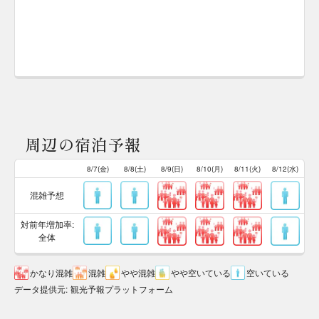
周辺の宿泊予報
8/7(金)
8/8(土)
8/9(日)
8/10(月)
8/11(火)
8/12(水)
混雑予想
対前年増加率:
全体
かなり混雑
混雑
やや混雑
やや空いている
空いている
データ提供元
:
観光予報プラットフォーム