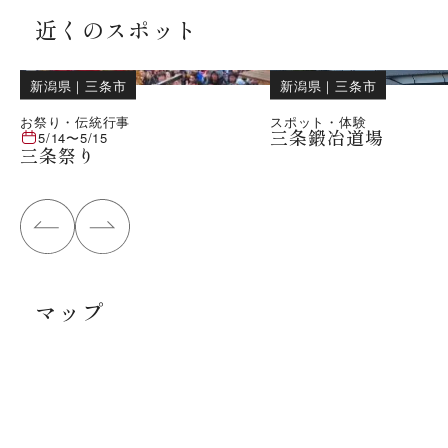
近くのスポット
新潟県
｜
三条市
新潟県
｜
三条市
お祭り・伝統行事
スポット・体験
三条鍛冶道場
5/14
〜
5/15
三条祭り
マップ