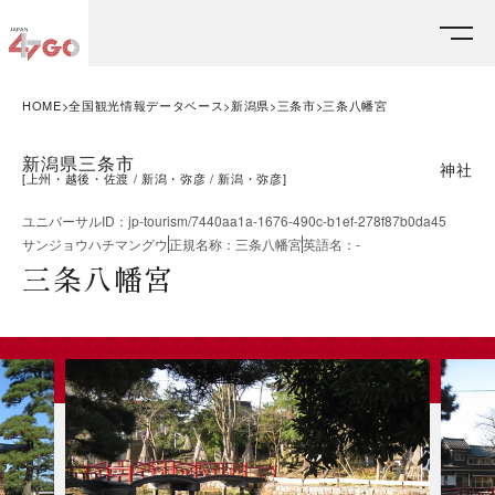
HOME
全国観光情報データベース
新潟県
三条市
三条八幡宮
新潟県三条市
神社
[
上州・越後・佐渡
新潟・弥彦
新潟・弥彦
]
ユニバーサルID
：
jp-tourism/7440aa1a-1676-490c-b1ef-278f87b0da45
サンジョウハチマングウ
正規名称
：
三条八幡宮
英語名
：
-
三条八幡宮