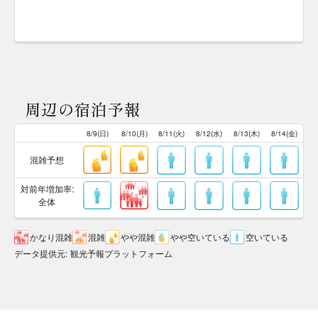
周辺の宿泊予報
8/9(日)
8/10(月)
8/11(火)
8/12(水)
8/13(木)
8/14(金)
混雑予想
対前年増加率:
全体
かなり混雑
混雑
やや混雑
やや空いている
空いている
データ提供元
:
観光予報プラットフォーム