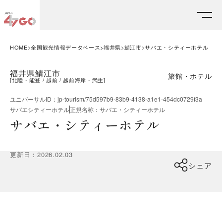
HOME
全国観光情報データベース
福井県
鯖江市
サバエ・シティーホテル
福井県鯖江市
旅館・ホテル
[
北陸・能登
越前
越前海岸・武生
]
ユニバーサルID
：
jp-tourism/75d597b9-83b9-4138-a1e1-454dc0729f3a
サバエシティーホテル
正規名称
：
サバエ・シティーホテル
サバエ・シティーホテル
更新日
：
2026.02.03
シェア