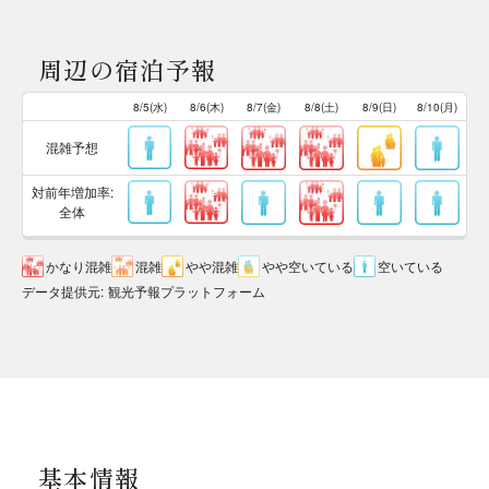
周辺の宿泊予報
8/5(水)
8/6(木)
8/7(金)
8/8(土)
8/9(日)
8/10(月)
混雑予想
対前年増加率:
全体
かなり混雑
混雑
やや混雑
やや空いている
空いている
データ提供元
:
観光予報プラットフォーム
基本情報