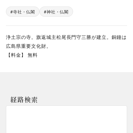
寺社・仏閣
神社・仏閣
浄土宗の寺。旗返城主松尾長門守三勝が建立。銅鐘は
広島県重要文化財。
【料金】 無料
経路検索