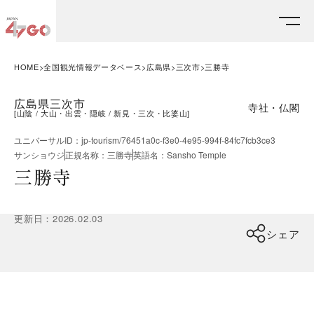
HOME
全国観光情報データベース
広島県
三次市
三勝寺
広島県三次市
寺社・仏閣
[
山陰
大山・出雲・隠岐
新見・三次・比婆山
]
ユニバーサルID
：
jp-tourism/76451a0c-f3e0-4e95-994f-84fc7fcb3ce3
サンショウジ
正規名称
：
三勝寺
英語名
：
Sansho Temple
三勝寺
更新日
：
2026.02.03
シェア