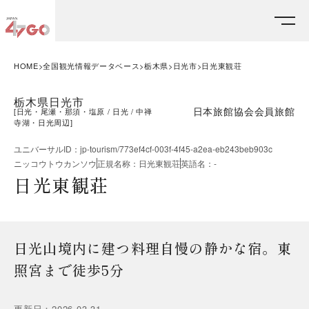
HOME
全国観光情報データベース
栃木県
日光市
日光東観荘
栃木県日光市
日本旅館協会会員旅館
[
日光・尾瀬・那須・塩原
日光
中禅
寺湖・日光周辺
]
ユニバーサルID
：
jp-tourism/773ef4cf-003f-4f45-a2ea-eb243beb903c
ニッコウトウカンソウ
正規名称
：
日光東観荘
英語名
：
-
日光東観荘
日光山境内に建つ料理自慢の静かな宿。東
照宮まで徒歩5分
更新日
：
2026.03.31