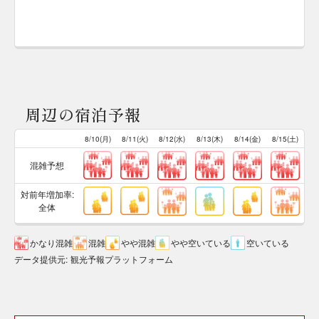
周辺の宿泊予報
8/10(月)
8/11(火)
8/12(水)
8/13(木)
8/14(金)
8/15(土)
混雑予想
対前年増加率:
全体
かなり混雑
混雑
やや混雑
やや空いている
空いている
データ提供元
:
観光予報プラットフォーム