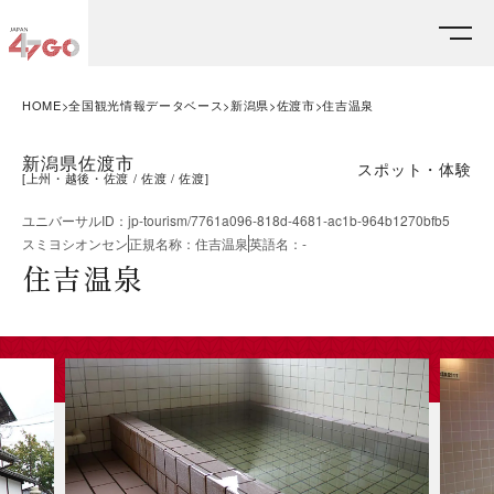
HOME
全国観光情報データベース
新潟県
佐渡市
住吉温泉
新潟県佐渡市
スポット・体験
[
上州・越後・佐渡
佐渡
佐渡
]
ユニバーサルID
：
jp-tourism/7761a096-818d-4681-ac1b-964b1270bfb5
スミヨシオンセン
正規名称
：
住吉温泉
英語名
：
-
住吉温泉