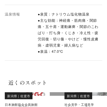
温泉情報
●泉質：ナトリウム塩化物温泉
●主な効能：神経痛・筋肉痛・関節
痛・五十肩・運動麻痺・関節のこわ
ばり・打ち身・くじき・冷え性・疲
労回復・切り傷・やけど・慢性皮膚
病・虚弱児童・婦人病など
●泉温：47.0℃
近くのスポット
新潟県
｜
佐渡市
新潟県
｜
佐渡市
日本旅館協会会員旅館
社会見学・工場見学