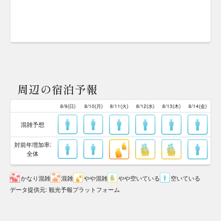
周辺の宿泊予報
8/9(日)
8/10(月)
8/11(火)
8/12(水)
8/13(木)
8/14(金)
混雑予想
対前年増加率:
全体
かなり混雑
混雑
やや混雑
やや空いている
空いている
データ提供元
:
観光予報プラットフォーム