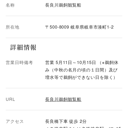
名称
長良川鵜飼観覧船
所在地
〒500-8009 岐阜県岐阜市湊町1-2
詳細情報
営業日時備考
営業 5月11日～10月15日 （※鵜飼休
み（中秋の名月の頃の１日間）及び
増水等で鵜飼ができない日を除く）
URL
長良川鵜飼観覧船
アクセス
長良橋下車 徒歩 2分