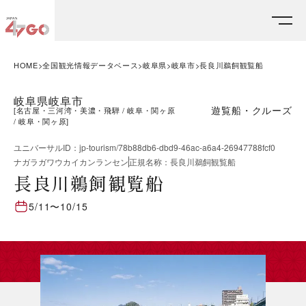
HOME
全国観光情報データベース
岐阜県
岐阜市
長良川鵜飼観覧船
岐阜県岐阜市
遊覧船・クルーズ
[
名古屋・三河湾・美濃・飛騨
岐阜・関ヶ原
岐阜・関ヶ原
]
ユニバーサルID
：
jp-tourism/78b88db6-dbd9-46ac-a6a4-26947788fcf0
ナガラガワウカイカンランセン
正規名称
：
長良川鵜飼観覧船
長良川鵜飼観覧船
5/11
〜
10/15