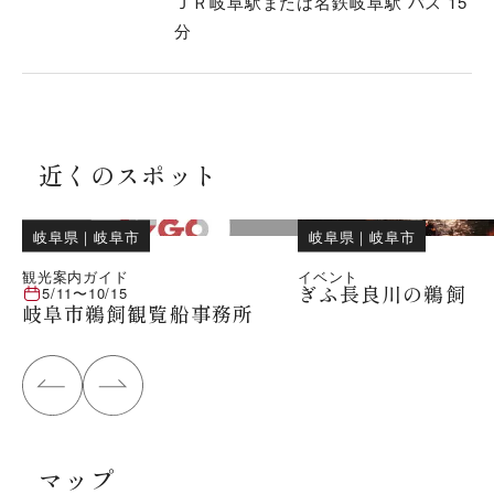
ＪＲ岐阜駅または名鉄岐阜駅 バス 15
分
近くのスポット
岐阜県
｜
岐阜市
岐阜県
｜
岐阜市
観光案内ガイド
イベント
ぎふ長良川の鵜飼
5/11
〜
10/15
岐阜市鵜飼観覧船事務所
マップ