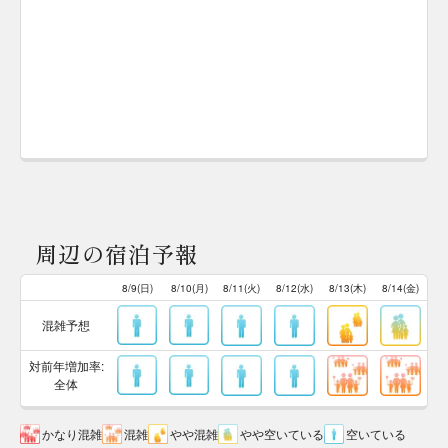
周辺の宿泊予報
8/9(日)
8/10(月)
8/11(火)
8/12(水)
8/13(木)
8/14(金)
混雑予想
対前年増加率:
全体
かなり混雑
混雑
やや混雑
やや空いている
空いている