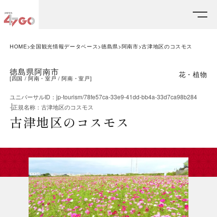
HOME
全国観光情報データベース
徳島県
阿南市
古津地区のコスモス
徳島県阿南市
花・植物
[
四国
阿南・室戸
阿南・室戸
]
ユニバーサルID
：
jp-tourism/78fe57ca-33e9-41dd-bb4a-33d7ca98b284
-
正規名称
：
古津地区のコスモス
古津地区のコスモス