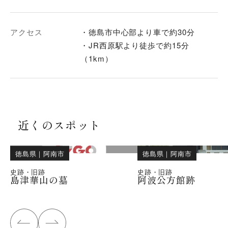
アクセス
・徳島市中心部より車で約30分
・JR西原駅より徒歩で約15分
（1km）
近くのスポット
徳島県
｜
阿南市
徳島県
｜
阿南市
史跡・旧跡
史跡・旧跡
島津華山の墓
阿波公方館跡