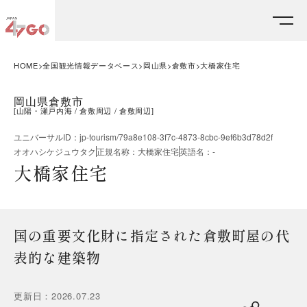
HOME
全国観光情報データベース
岡山県
倉敷市
大橋家住宅
岡山県倉敷市
[
山陽・瀬戸内海
倉敷周辺
倉敷周辺
]
ユニバーサルID
：
jp-tourism/79a8e108-3f7c-4873-8cbc-9ef6b3d78d2f
オオハシケジュウタク
正規名称
：
大橋家住宅
英語名
：
-
大橋家住宅
国の重要文化財に指定された倉敷町屋の代
表的な建築物
更新日
：
2026.07.23