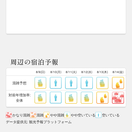
周辺の宿泊予報
8/9(日)
8/10(月)
8/11(火)
8/12(水)
8/13(木)
8/14(金)
混雑予想
対前年増加率:
全体
かなり混雑
混雑
やや混雑
やや空いている
空いている
データ提供元
:
観光予報プラットフォーム