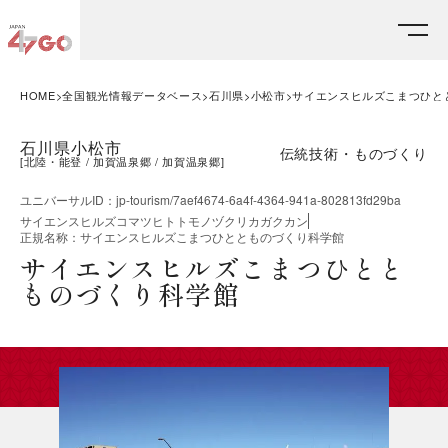
HOME
全国観光情報データベース
石川県
小松市
サイエンスヒルズこまつひと
石川県小松市
伝統技術・ものづくり
[
北陸・能登
加賀温泉郷
加賀温泉郷
]
ユニバーサルID
：
jp-tourism/7aef4674-6a4f-4364-941a-802813fd29ba
サイエンスヒルズコマツヒトトモノヅクリカガクカン
正規名称
：
サイエンスヒルズこまつひととものづくり科学館
サイエンスヒルズこまつひとと
ものづくり科学館