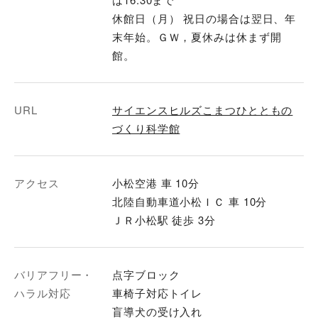
休館日（月） 祝日の場合は翌日、年
末年始。ＧＷ，夏休みは休まず開
館。
URL
サイエンスヒルズこまつひとともの
づくり科学館
アクセス
小松空港 車 10分
北陸自動車道小松ＩＣ 車 10分
ＪＲ小松駅 徒歩 3分
バリアフリー・
点字ブロック
ハラル対応
車椅子対応トイレ
盲導犬の受け入れ