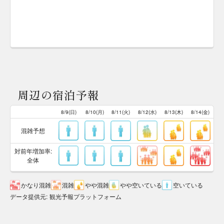
周辺の宿泊予報
8/9(日)
8/10(月)
8/11(火)
8/12(水)
8/13(木)
8/14(金)
混雑予想
対前年増加率:
全体
かなり混雑
混雑
やや混雑
やや空いている
空いている
データ提供元
:
観光予報プラットフォーム