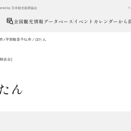
ed by 日本観光振興協会
全国観光情報データベース
イベントカレンダーから
市
宇部観音千仏寺／ぼたん
秋吉台
]
たん