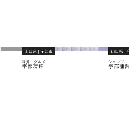
山口県
｜
宇部市
山口県
｜
味覚・グルメ
ショップ
宇部蒲鉾
宇部蒲