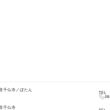
音千仏寺／ぼたん
TEL
08
音千仏寺