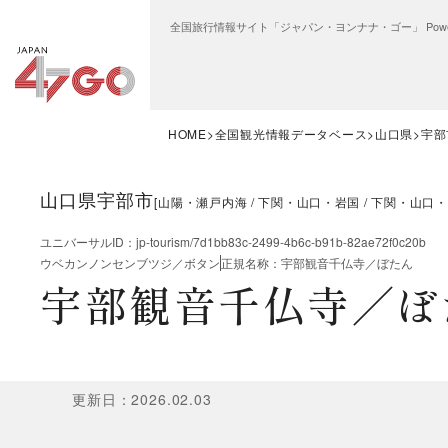
全国旅行情報サイト「ジャパン・ヨンナナ・ゴー」 Power
HOME
全国観光情報データベース
山口県
宇部
山口県宇部市
[
山陽・瀬戸内海
下関・山口・岩国
下関・山口・
ユニバーサルID
：
jp-tourism/7d1bb83c-2499-4b6c-b91b-82ae72f0c20b
ウベカンノンセンブツジ／ボタン
正規名称
：
宇部観音千仏寺／ぼたん
宇部観音千仏寺／ぼ
更新日
：
2026.02.03