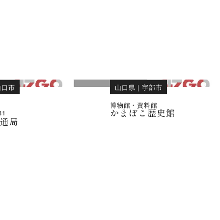
山口市
山口県
｜
宇部市
博物館・資料館
かまぼこ歴史館
31
交通局