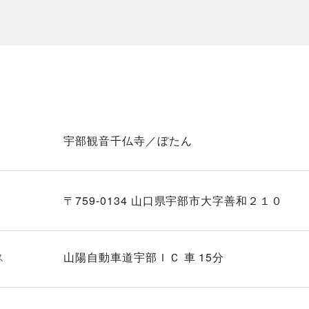
宇部観音千仏寺／ぼたん
〒759-0134 山口県宇部市大字善和２１０
ス
山陽自動車道宇部ＩＣ 車 15分