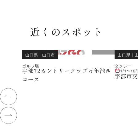
近くのスポット
山口県
｜
山口市
山口県
｜
ゴルフ場
タクシー
宇部72カントリークラブ万年池西
1/1
〜
12/
宇部市
コース