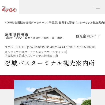
HOME
全国観光情報データベース
埼玉県
行田市
忍城バスターミナル観光案内
埼玉県行田市
観光案内ガイド
[
武蔵野・秩父・多摩
武蔵野
熊谷・本庄周辺
]
ユニバーサルID
：
jp-tourism/8221294d-c174-4473-9a21-f3706583b903
オシジョウバスターミナルカンコウアンナイジョ
正規名称
：
忍城バスターミナル観光案内所
忍城バスターミナル観光案内所