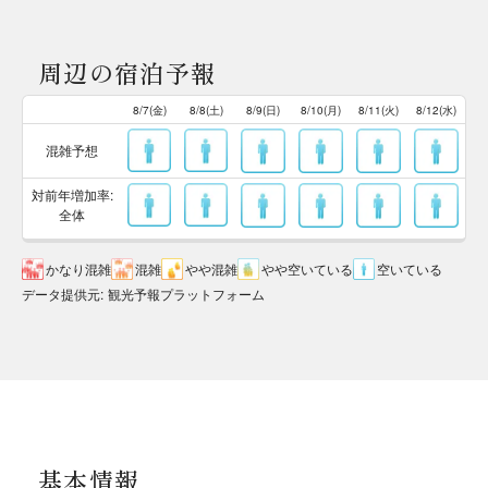
周辺の宿泊予報
8/7(金)
8/8(土)
8/9(日)
8/10(月)
8/11(火)
8/12(水)
混雑予想
対前年増加率:
全体
かなり混雑
混雑
やや混雑
やや空いている
空いている
データ提供元
:
観光予報プラットフォーム
基本情報