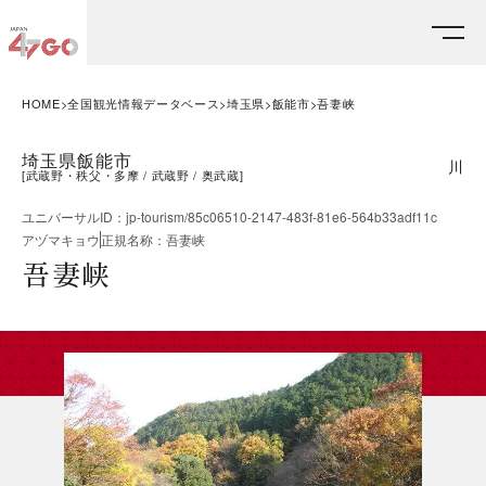
HOME
全国観光情報データベース
埼玉県
飯能市
吾妻峡
埼玉県飯能市
川
[
武蔵野・秩父・多摩
武蔵野
奥武蔵
]
ユニバーサルID
：
jp-tourism/85c06510-2147-483f-81e6-564b33adf11c
アヅマキョウ
正規名称
：
吾妻峡
吾妻峡