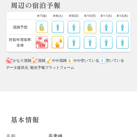
周辺の宿泊予報
8/7(金)
8/8(土)
8/9(日)
8/10(月)
8/11(火)
8/12(水)
混雑予想
対前年増加率:
全体
かなり混雑
混雑
やや混雑
やや空いている
空いている
データ提供元
:
観光予報プラットフォーム
基本情報
名称
吾妻峡