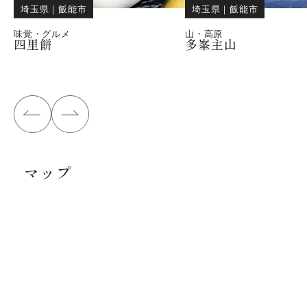
埼玉県
｜
飯能市
埼玉県
｜
飯能市
味覚・グルメ
山・高原
四里餅
多峯主山
マップ