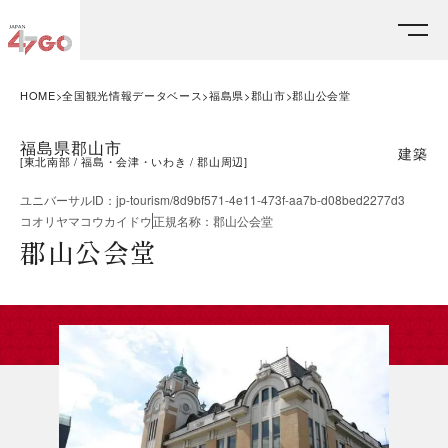
HOME
全国観光情報データベース
福島県
郡山市
郡山公会堂
福島県郡山市
建築
[
東北南部
福島・会津・いわき
郡山周辺
]
ユニバーサルID
：
jp-tourism/8d9bf571-4e11-473f-aa7b-d08bed2277d3
コオリヤマコウカイドウ
正規名称
：
郡山公会堂
郡山公会堂