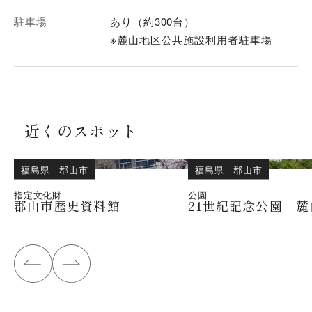
駐車場
あり（約300台）
※麓山地区公共施設利用者駐車場
近くのスポット
福島県
｜
郡山市
福島県
｜
郡山市
指定文化財
公園
郡山市歴史資料館
21世紀記念公園 麓