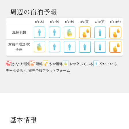
周辺の宿泊予報
8/6(木)
8/7(金)
8/8(土)
8/9(日)
8/10(月)
8/11(火)
混雑予想
対前年増加率:
全体
かなり混雑
混雑
やや混雑
やや空いている
空いている
データ提供元
:
観光予報プラットフォーム
基本情報