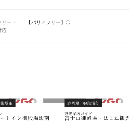
フリー・
【バリアフリー】〇
対応
御殿場市
静岡県
｜
御殿場市
ル
観光案内ガイド
ルートイン御殿場駅南
富士山御殿場・はこね観