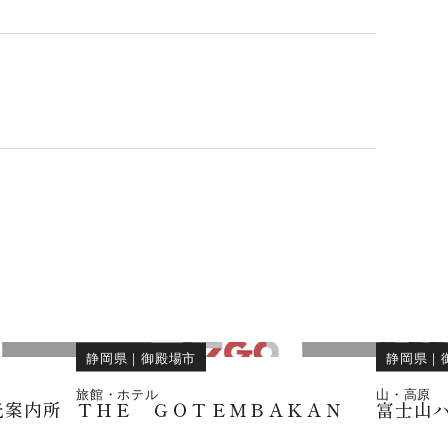
静岡県
｜
御殿場市
静岡県
｜
旅館・ホテル
山・高原
光案内所
ＴＨＥ ＧＯＴＥＭＢＡＫＡＮ
富士山