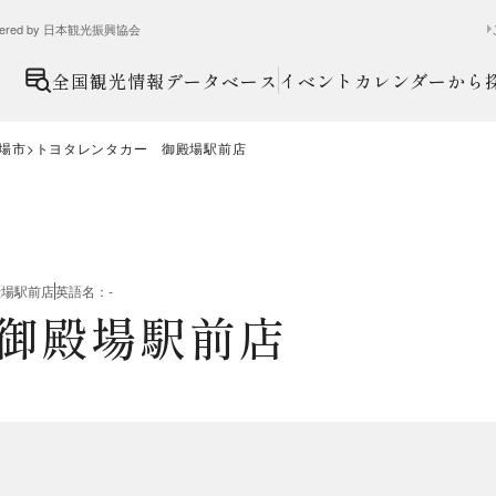
ed by 日本観光振興協会
全国観光情報データベース
イベントカレンダーから
場市
トヨタレンタカー 御殿場駅前店
殿場駅前店
英語名
：
-
御殿場駅前店