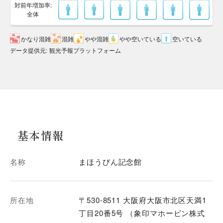
対前年増加率:
全体
かなり混雑
混雑
やや混雑
やや空いている
空いている
データ提供元
:
観光予報プラットフォーム
基本情報
名称
まほうびん記念館
所在地
〒530-8511 大阪府大阪市北区天満1
丁目20番5号 （象印マホービン株式