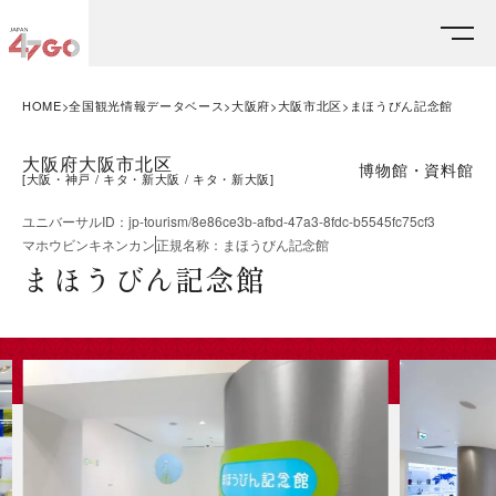
HOME
全国観光情報データベース
大阪府
大阪市北区
まほうびん記念館
大阪府大阪市北区
博物館・資料館
[
大阪・神戸
キタ・新大阪
キタ・新大阪
]
ユニバーサルID
：
jp-tourism/8e86ce3b-afbd-47a3-8fdc-b5545fc75cf3
マホウビンキネンカン
正規名称
：
まほうびん記念館
まほうびん記念館