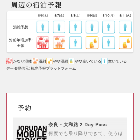
周辺の宿泊予報
8/6(木)
8/7(金)
8/8(土)
8/9(日)
8/10(月)
8/11(火)
混雑予想
対前年増加率:
全体
かなり混雑
混雑
やや混雑
やや空いている
空いている
データ提供元
:
観光予報プラットフォーム
予約
奈良・大和路 2-Day Pass
何度でも乗り降りできて、使うほ