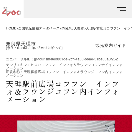
HOME
全国観光情報データベース
奈良県
天理市
天理駅前広場コフフン イン
奈良県天理市
観光案内ガイド
[
奈良
山の辺
山の辺の道に沿って
]
ユニバーサルID
：
jp-tourism/8ed801de-2cff-4a60-bbae-51be63a3f252
テンリエキマエヒロバコフフン インフォ＆ラウンジコフンナイインフォ
メーション
正規名称
：
天理駅前広場コフフン インフォ＆ラウンジコフン内インフォ
メーション
天理駅前広場コフフン インフ
ォ＆ラウンジコフン内インフォ
メーション