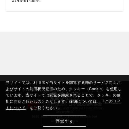
0743-61-5544
当サイトでは、利用者が当サイトを閲覧する際のサービス向上お
よびサイトの利用状況把握のため、クッキー（Cookie）を使用し
ています。当サイトでは閲覧を継続されることで、クッキーの使
用に同意されたものとみなします。詳細については、「
このサイ
トについて
」をご覧ください。
Copyright ©︎
2020 Japan Travel And Tourism Association
同意する
All rights reserved